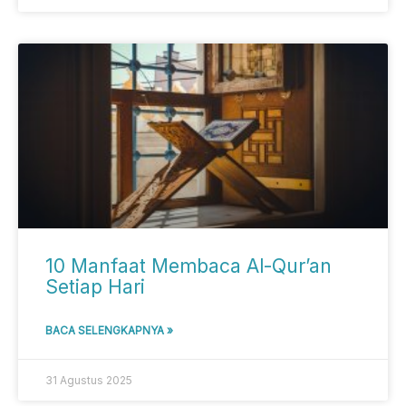
10 Manfaat Membaca Al-Qur’an
Setiap Hari
BACA SELENGKAPNYA »
31 Agustus 2025