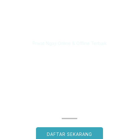
Privat Ngaji Online & Offline Terbaik
Kami memastikan dan selalu mengedepankan siapapun
untuk belajar Al-Quran dengan baik dan benar. Terkendala
waktu, tempat dan biaya bukan menjadi alasan untuk belajar
Al-Quran di privatngaji.com. Hanya dengan mendaftar
melalui whatsApp, Anda sudah mendapatkan fasilitas belajar
Quran terbaik untuk dewasa dan anak mulai dari nol hingga
mahir.
DAFTAR SEKARANG